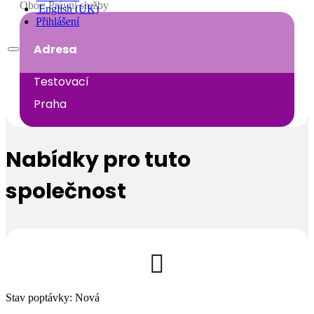
Obor: Právní služby
English (UK)
Přihlášení
Adresa
Testovací
Praha
Nabídky pro tuto
společnost

Stav poptávky
:
Nová