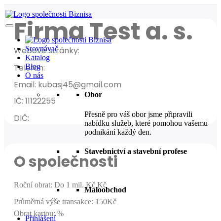
Firma Test a. s.
Srovnávač
Webové stránky:
Katalog
Telefon:
Blog
O nás
Email: kubasj45@gmail.com
Obor
IČ: 11122255
Přesně pro váš obor jsme připravili
DIČ:
nabídku služeb, které pomohou vašemu
podnikání každý den.
Stavebnictví a stavební profese
O společnosti
Roční obrat
:
Do 1 mil. Kč Kč
Maloobchod
Průměrná výše transakce: 150Kč
Obrat kartou: %
Přihlášení