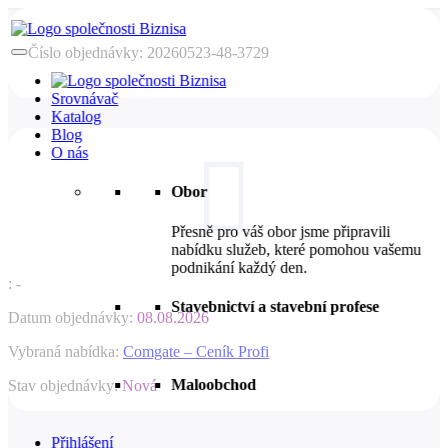
Číslo objednávky
:
20260523-48-3729
Srovnávač
Katalog
Blog
O nás

Obor
Přesně pro váš obor jsme připravili
nabídku služeb, které pomohou vašemu
podnikání každý den.
:
-
Stavebnictví a stavební profese
Datum objednávky
:
08.08.2026
Vybraná nabídka
:
Comgate – Ceník Profi
Maloobchod
Stav objednávky
:
Nová
Přihlášení