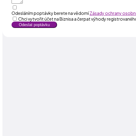
Odesláním poptávky berete na vědomí
Zásady ochrany osobní
Chci vytvořit účet na Biznisa a čerpat výhody registrovanéh
Odeslat poptávku