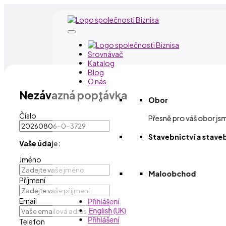
Srovnávač
Katalog
Blog
O nás
Nezávazná poptávka
Obor
Číslo
Přesně pro váš obor js
Stavebnictví a stave
Vaše údaje:
Jméno
Maloobchod
Příjmení
Email
Přihlášení
English (UK)
Přihlášení
Telefon