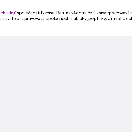
ch údajů
společnosti Biznisa. Beru na vědomí, že Biznisa zpracovává
o uživatele - spravovat si společnosti, nabídky, poptávky a mnoho dal