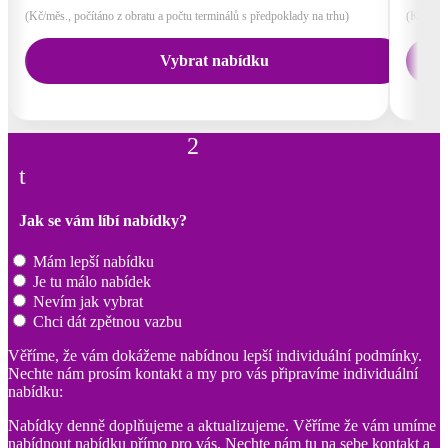
(Kč/měs., počítáno z obratu a počtu terminálů s předpoklady na trhu)
(Kč/měs.
Vybrat nabídku
2
t
Jak se vám líbí nabídky?
Mám lepší nabídku
Je tu málo nabídek
Nevím jak vybrat
Chci dát zpětnou vazbu
Věříme, že vám dokážeme nabídnou lepší individuální podmínky.
Nechte nám prosím kontakt a my pro vás připravíme individuální
nabídku:
Nabídky denně doplňujeme a aktualizujeme. Věříme že vám umíme
nabídnout nabídku přímo pro vás. Nechte nám tu na sebe kontakt a