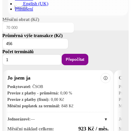
English (UK)
Kontakt
Přihlášení
Měsíční obrat (Kč)
Průměrná výše transakce (Kč)
Počet terminálů
Přepočítat
Jo jsem ja
Comg
Poskytovatel:
ČSOB
Poskyt
Provize z platby - průměrná:
0,00 %
Proviz
Provize z platby (fixní):
0,00 Kč
Provize
Měsíční poplatek za terminál:
848 Kč
Měsíčn
▾
Jednorázově:
—
Jednor
923 Kč / měs.
Měsíční náklad celkem:
Měsíč