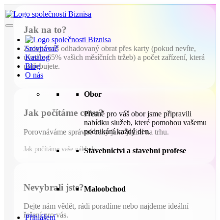
Jak na to?
Srovnávač
Zadejte váš odhadovaný obrat přes karty (pokud nevíte,
Katalog
uveďte 65% vašich měsíčních tržeb) a počet zařízení, která
Blog
potřebujete.
O nás
Obor
Jak počítáme cenu?
Přesně pro váš obor jsme připravili
nabídku služeb, které pomohou vašemu
podnikání každý den.
Porovnáváme správné ceny jako jediní na trhu.
Jak počítáme vaše náklady
Stavebnictví a stavební profese
Nevybrali jste?
Maloobchod
Dejte nám vědět, rádi poradíme nebo najdeme ideální
řešení pro vás.
Přihlášení