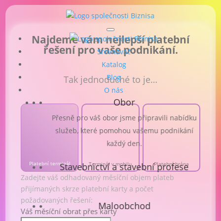
Najdeme vám nejlepší platební
řešení pro vaše podnikání.
Srovnávač
Katalog
Blog
Tak jednoduché to je…
O nás
Obor
Přesně pro váš obor jsme připravili nabídku
služeb, které pomohou vašemu podnikání
každý den.
Platební terminál
Terminál v mobilu
Platební brána
Stavebnictví a stavební profese
Zadejte váš odhadovaný měsíční objem plateb
přijímaných skrze platební karty a počet
požadovaných řešení:
Maloobchod
Váš měsíční obrat přes karty