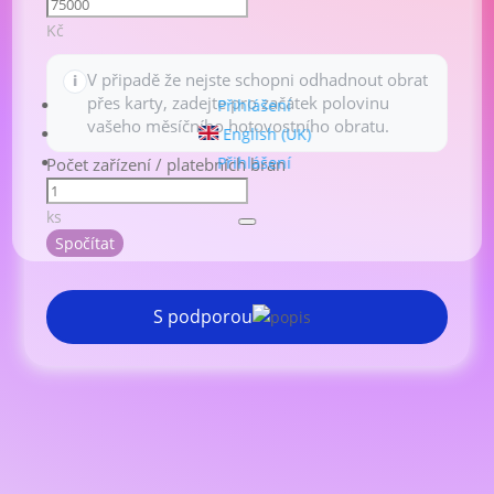
Kč
V připadě že nejste schopni odhadnout obrat
přes karty, zadejte pro začátek polovinu
Přihlášení
vašeho měsíčního hotovostního obratu.
English (UK)
Přihlášení
Počet zařízení / platebních bran
ks
Spočítat
S podporou