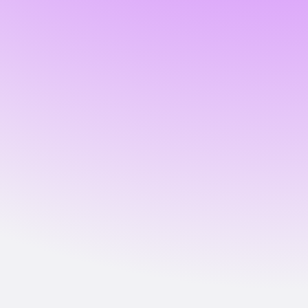
Každý podnikatel
je v jiné fázi.
Začněme tam,
kde jste vy.

Nepřijímám karty