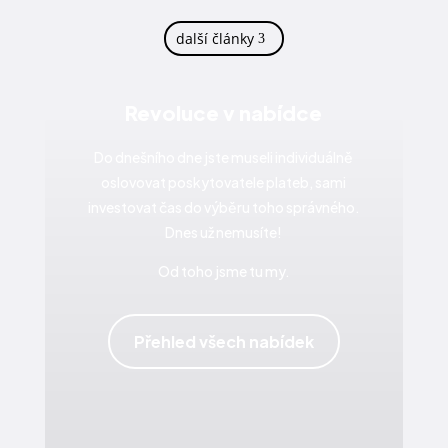
další články
Revoluce v nabídce
Do dnešního dne jste museli individuálně
oslovovat poskytovatele plateb, sami
investovat čas do výběru toho správného.
Dnes už nemusíte!
Od toho jsme tu my.
Přehled všech nabídek