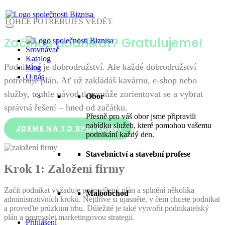
TOHLE POTŘEBUJEŠ VĚDĚT
Začínáš podnikat? Gratulujeme!
Srovnávač
Katalog
Podnikání je dobrodružství. Ale každé dobrodružství
Blog
O nás
potřebuje plán. Ať už zakládáš kavárnu, e-shop nebo
služby, tenhle návod ti pomůže zorientovat se a vybrat
Obor
správná řešení – hned od začátku.
Přesně pro váš obor jsme připravili
nabídku služeb, které pomohou vašemu
JDEME NA TO SPOLEČNĚ!
podnikání každý den.
Stavebnictví a stavební profese
Krok 1: Založení firmy
Začít podnikat vyžaduje promyšlený plán a splnění několika
Maloobchod
administrativních kroků. Nejdříve si ujasněte, v čem chcete podnikat
a proveďte průzkum trhu. Důležité je také vytvořit podnikatelský
plán a promyslet marketingovou strategii.
Přihlášení