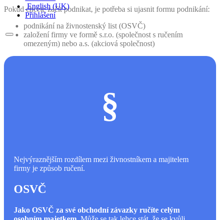
English (UK)
Pokud chcete začít podnikat, je potřeba si ujasnit formu podnikání:
Přihlášení
podnikání na živnostenský list (OSVČ)
založení firmy ve formě s.r.o. (společnost s ručením
omezeným) nebo a.s. (akciová společnost)
§
Nejvýraznějším rozdílem mezi živnostníkem a majitelem
firmy je způsob ručení.
OSVČ
Jako OSVČ za své obchodní závazky ručíte celým
osobním majetkem.
Může se tak lehce stát, že se kvůli