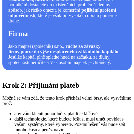
podnikání dostanete do existenčních problémů. Jediný
způsob, jak riziko omezit, je komerční
pojištění profesní
odpovědnosti
, které je však při vysokém obratu poměrně
drahé.
Firma
Jako majitel (společník) s.r.o.,
ručíte za závazky
firmy
pouze do výše nesplaceného základního kapitálu
.
Jestliže kapitál plně splatíte hned na začátku, za dluhy
společnosti neručíte a Váš osobní majetek je chráněný.
Krok 2: Přijímání plateb
Možná se vám zdá, že tento krok přichází velmi brzy, ale vysvětlíme
proč:
aby vám klienti pohodlně zaplatili je klíčové
další technologie, které budete řešit si musí umět povídat s
vašimi systémy, které vyberete. Pozdní řešení vás bude stát
mnoho času a peněz navíc.