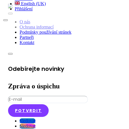
English (UK)
Přihlášení
O nás
Ochrana informací
Podmínky používání stránek
Partneři
Kontakt
Odebírejte novinky
Zpráva o úspìchu
POTVRDIT
Sledovat
Sledovat