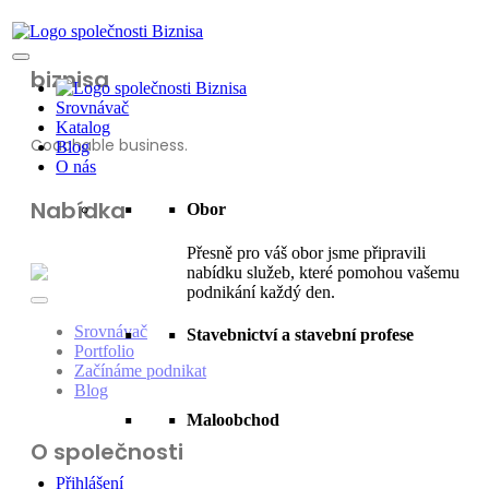
biznisa
Srovnávač
Katalog
Coachable business.
Blog
O nás
Nabídka
Obor
Přesně pro váš obor jsme připravili
nabídku služeb, které pomohou vašemu
podnikání každý den.
Srovnávač
Stavebnictví a stavební profese
Portfolio
Začínáme podnikat
Blog
Maloobchod
O společnosti
Přihlášení