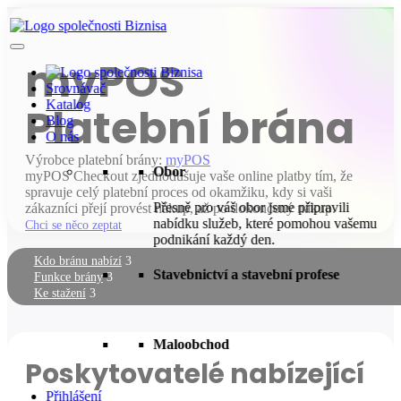
myPOS
Srovnávač
Katalog
Platební brána
Blog
O nás
Výrobce platební brány:
myPOS
Obor
myPOS Checkout zjednodušuje vaše online platby tím, že
spravuje celý platební proces od okamžiku, kdy si vaši
Přesně pro váš obor jsme připravili
zákazníci přejí provést nákup, až po dokončený nákup.
nabídku služeb, které pomohou vašemu
Chci se něco zeptat
podnikání každý den.
Kdo bránu nabízí
Stavebnictví a stavební profese
Funkce brány
Ke stažení
Maloobchod
Poskytovatelé nabízející
Přihlášení