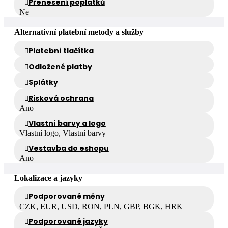
Přenesení poplatků
Ne
Alternativní platební metody a služby
Platební tlačítka
Odložené platby
Splátky
Risková ochrana
Ano
Vlastní barvy a logo
Vlastní logo, Vlastní barvy
Vestavba do eshopu
Ano
Lokalizace a jazyky
Podporované měny
CZK, EUR, USD, RON, PLN, GBP, BGK, HRK
Podporované jazyky