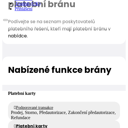
platební bránu
English (UK)
Přihlášení
Podívejte se na seznam poskytovatelů
platebního řešení, kteří mají platební bránu v
nabídce.
Nabízené funkce brány
Platební karty
Podporované transakce
Prodej, Storno, Předautorizace, Zakončení předautorizace,
Refundace
Platební karty