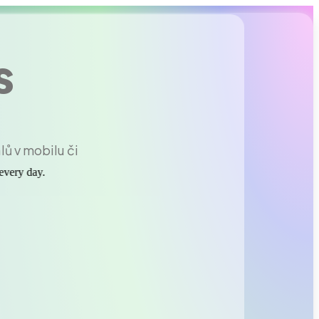
s
lů v mobilu či
 every day.