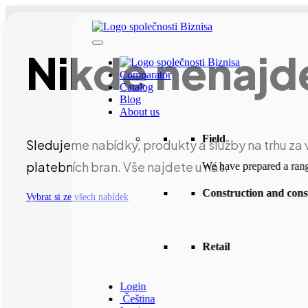
Nikde nenajde
Comparator
Catalog
Blog
About us
Field
Sledujeme nabídky, produkty a služby na trhu za 
platebních bran. Vše najdete u nás.
We have prepared a range
Construction and const
Vybrat si ze všech nabídek
Retail
Login
Čeština