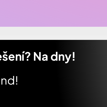
řešení? Na dny!
und!