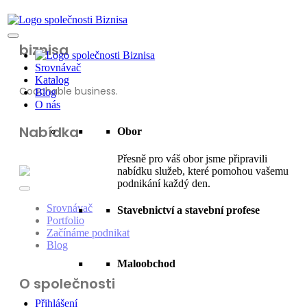
biznisa
Srovnávač
Katalog
Coachable business.
Blog
O nás
Nabídka
Obor
Přesně pro váš obor jsme připravili
nabídku služeb, které pomohou vašemu
podnikání každý den.
Srovnávač
Stavebnictví a stavební profese
Portfolio
Začínáme podnikat
Blog
Maloobchod
O společnosti
Přihlášení