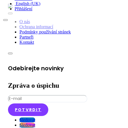
English (UK)
Přihlášení
O nás
Ochrana informací
Podmínky používání stránek
Partneři
Kontakt
Odebírejte novinky
Zpráva o úspìchu
POTVRDIT
Sledovat
Sledovat