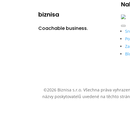
Na
biznisa
Coachable business.
Sr
Po
Za
Bl
©2026 Biznisa s.r.o. Všechna práva vyhraze
názvy poskytovatelů uvedené na těchto stránk