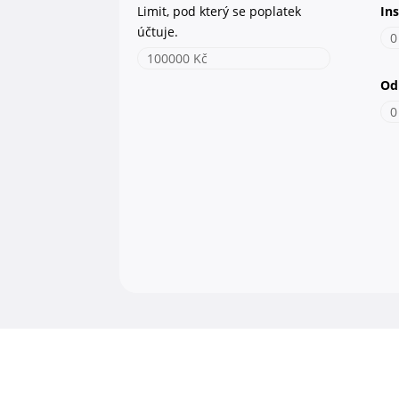
Limit, pod který se poplatek
In
účtuje.
0
100000 Kč
Od
0