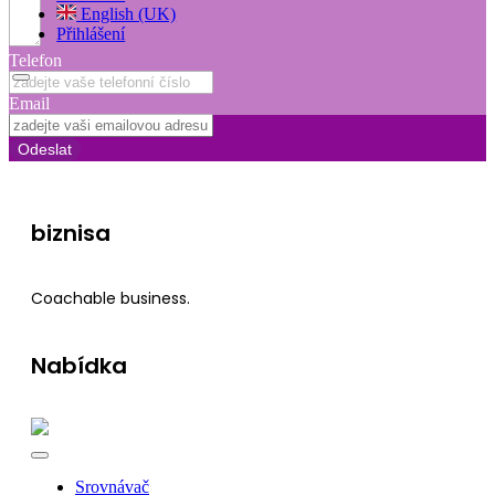
English (UK)
Přihlášení
Telefon
Email
Odeslat
biznisa
Coachable business.
Nabídka
Srovnávač