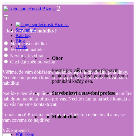
2
t
Srovnávač
Jak se vám líbí nabídky?
Katalog
Blog
Mám lepší nabídku
O nás
Je tu málo nabídek
Nevím jak vybrat
Obor
Chci dát zpětnou vazbu
Přesně pro váš obor jsme připravili
Věříme, že vám dokážeme nabídnou lepší individuální podmínky.
nabídku služeb, které pomohou vašemu
Nechte nám prosím kontakt a my pro vás připravíme individuální
podnikání každý den.
nabídku:
Stavebnictví a stavební profese
Nabídky denně doplňujeme a aktualizujeme. Věříme že vám umíme
nabídnout nabídku přímo pro vás. Nechte nám tu na sebe kontakt a
my vás budeme kontaktovat:
To nás mrzí! Prosím napište nám váš telefon nebo email a my se
Maloobchod
vám ozveme co nejdříve:
Váš komentář
Přihlášení