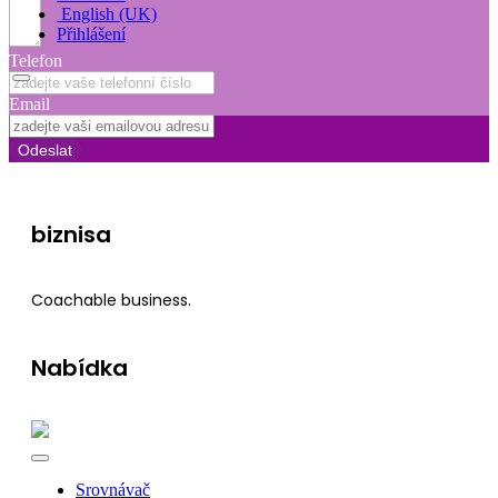
English (UK)
Přihlášení
Telefon
Email
Odeslat
biznisa
Coachable business.
Nabídka
Srovnávač