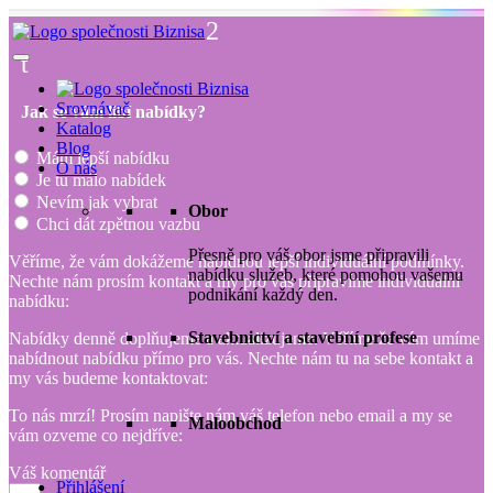
2
t
Srovnávač
Jak se vám líbí nabídky?
Katalog
Blog
Mám lepší nabídku
O nás
Je tu málo nabídek
Nevím jak vybrat
Obor
Chci dát zpětnou vazbu
Přesně pro váš obor jsme připravili
Věříme, že vám dokážeme nabídnou lepší individuální podmínky.
nabídku služeb, které pomohou vašemu
Nechte nám prosím kontakt a my pro vás připravíme individuální
podnikání každý den.
nabídku:
Stavebnictví a stavební profese
Nabídky denně doplňujeme a aktualizujeme. Věříme že vám umíme
nabídnout nabídku přímo pro vás. Nechte nám tu na sebe kontakt a
my vás budeme kontaktovat:
To nás mrzí! Prosím napište nám váš telefon nebo email a my se
Maloobchod
vám ozveme co nejdříve:
Váš komentář
Přihlášení