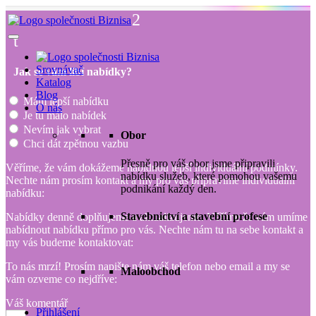
2
t
Srovnávač
Jak se vám líbí nabídky?
Katalog
Blog
Mám lepší nabídku
O nás
Je tu málo nabídek
Nevím jak vybrat
Obor
Chci dát zpětnou vazbu
Přesně pro váš obor jsme připravili
Věříme, že vám dokážeme nabídnou lepší individuální podmínky.
nabídku služeb, které pomohou vašemu
Nechte nám prosím kontakt a my pro vás připravíme individuální
podnikání každý den.
nabídku:
Stavebnictví a stavební profese
Nabídky denně doplňujeme a aktualizujeme. Věříme že vám umíme
nabídnout nabídku přímo pro vás. Nechte nám tu na sebe kontakt a
my vás budeme kontaktovat:
To nás mrzí! Prosím napište nám váš telefon nebo email a my se
Maloobchod
vám ozveme co nejdříve:
Váš komentář
Přihlášení