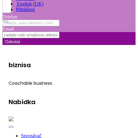
English (UK)
Přihlášení
Telefon
Email
Odeslat
biznisa
Coachable business.
Nabídka
Srovnávač