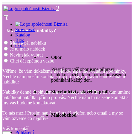
2
t
Srovnávač
Jak se vám líbí nabídky?
Katalog
Blog
Mám lepší nabídku
O nás
Je tu málo nabídek
Nevím jak vybrat
Obor
Chci dát zpětnou vazbu
Přesně pro váš obor jsme připravili
Věříme, že vám dokážeme nabídnou lepší individuální podmínky.
nabídku služeb, které pomohou vašemu
Nechte nám prosím kontakt a my pro vás připravíme individuální
podnikání každý den.
nabídku:
Stavebnictví a stavební profese
Nabídky denně doplňujeme a aktualizujeme. Věříme že vám umíme
nabídnout nabídku přímo pro vás. Nechte nám tu na sebe kontakt a
my vás budeme kontaktovat:
To nás mrzí! Prosím napište nám váš telefon nebo email a my se
Maloobchod
vám ozveme co nejdříve:
Váš komentář
Přihlášení