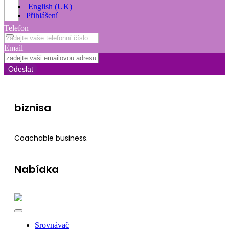
English (UK)
Přihlášení
Telefon
Email
Odeslat
biznisa
Coachable business.
Nabídka
Srovnávač