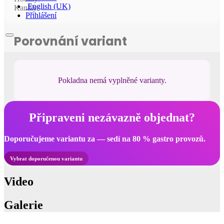
English (UK)
Kanály:
Přihlášení
Porovnání variant
Pokladna nemá vyplněné varianty.
Připraveni nezávazně objednat?
Doporučujeme variantu za — sedí na 80 % gastro provozů.
Vybrat doporučenou variantu
Video
Galerie