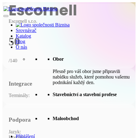
Escornell
Escornell s.r.o.
Srovnávač
Katalog
50
Blog
O nás
Obor
/140
Přesně pro váš obor jsme připravili
nabídku služeb, které pomohou vašemu
podnikání každý den.
Integrace
Stavebnictví a stavební profese
Terminály:
Maloobchod
Podpora
Jazyk:
Přihlášení
Hodiny: