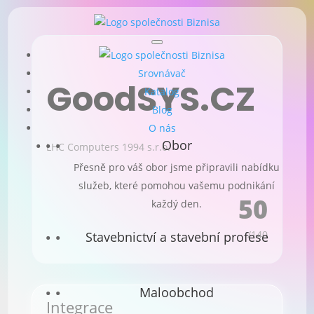
Srovnávač
GoodSYS.CZ
Katalog
Blog
O nás
Obor
LHC Computers 1994 s.r.o.
Přesně pro váš obor jsme připravili nabídku
služeb, které pomohou vašemu podnikání
50
každý den.
/140
Stavebnictví a stavební profese
Maloobchod
Integrace