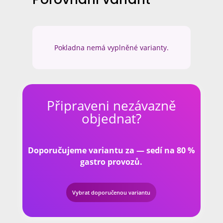
Pokladna nemá vyplněné varianty.
Připraveni nezávazně
objednat?
Doporučujeme variantu za — sedí na 80 %
gastro provozů.
Vybrat doporučenou variantu