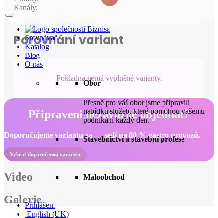
Kanály:
Porovnání variant
Srovnávač
Katalog
Blog
O nás
Pokladna nemá vyplněné varianty.
Obor
Přesně pro váš obor jsme připravili
nabídku služeb, které pomohou vašemu
Připraveni nezávazně objednat?
podnikání každý den.
Doporučujeme variantu za — sedí na 80 % gastro provozů.
Stavebnictví a stavební profese
Vybrat doporučenou variantu
Video
Maloobchod
Galerie
Přihlášení
English (UK)