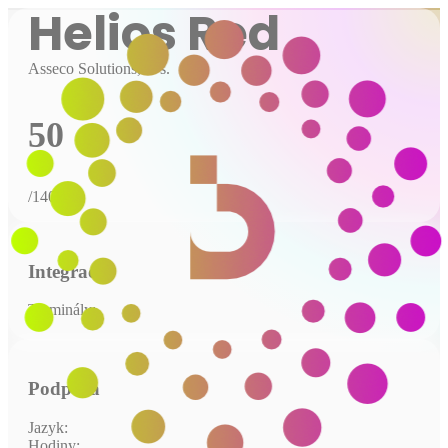
Helios Red
Asseco Solutions, a. s.
50
/140
Integrace
Terminály:
Podpora
Jazyk:
Hodiny: