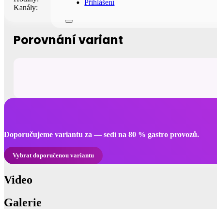
Přihlášení
Kanály:
Porovnání variant
Doporučujeme variantu za — sedí na 80 % gastro provozů.
Vybrat doporučenou variantu
Video
Galerie