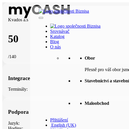
myCASH
Kvados a.s
Srovnávač
50
Katalog
Blog
O nás
/140
Obor
Přesně pro váš obor jsm
Integrace
Stavebnictví a stavebn
Terminály:
Maloobchod
Podpora
Přihlášení
Jazyk:
English (UK)
Hodiny: