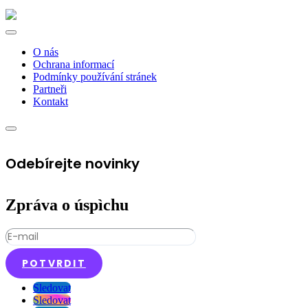
O nás
Ochrana informací
Podmínky používání stránek
Partneři
Kontakt
Odebírejte novinky
Zpráva o úspìchu
POTVRDIT
Sledovat
Sledovat