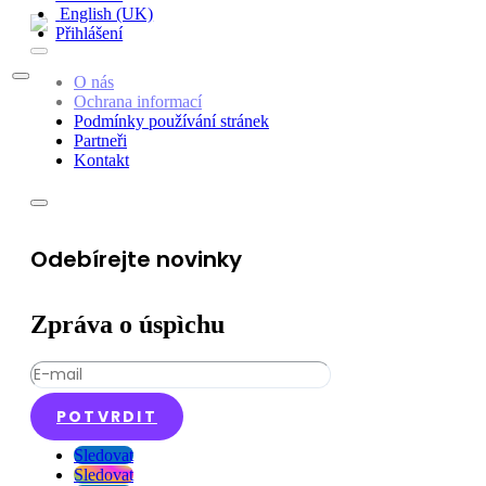
English (UK)
Přihlášení
O nás
Ochrana informací
Podmínky používání stránek
Partneři
Kontakt
Odebírejte novinky
Zpráva o úspìchu
POTVRDIT
Sledovat
Sledovat