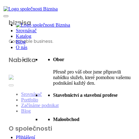
biznisa
Srovnávač
Katalog
Coachable business.
Blog
O nás
Nabídka
Obor
Přesně pro váš obor jsme připravili
nabídku služeb, které pomohou vašemu
podnikání každý den.
Srovnávač
Stavebnictví a stavební profese
Portfolio
Začínáme podnikat
Blog
Maloobchod
O společnosti
Přihlášení