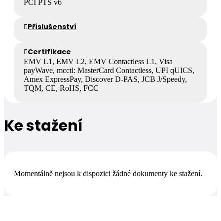
PCI PTS v6
Příslušenství
Certifikace
EMV L1, EMV L2, EMV Contactless L1, Visa
payWave, mcctl: MasterCard Contactless, UPI qUICS,
Amex ExpressPay, Discover D-PAS, JCB J/Speedy,
TQM, CE, RoHS, FCC
Ke stažení
Momentálně nejsou k dispozici žádné dokumenty ke stažení.