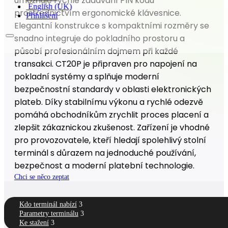
umožňuje rychlé zadávání PIN kódu
English (UK)
prostřednictvím ergonomické klávesnice.
Přihlášení
Elegantní konstrukce s kompaktními rozměry se
snadno integruje do pokladního prostoru a
působí profesionálním dojmem při každé
transakci. CT20P je připraven pro napojení na
pokladní systémy a splňuje moderní
bezpečnostní standardy v oblasti elektronických
plateb. Díky stabilnímu výkonu a rychlé odezvě
pomáhá obchodníkům zrychlit proces placení a
zlepšit zákaznickou zkušenost. Zařízení je vhodné
pro provozovatele, kteří hledají spolehlivý stolní
terminál s důrazem na jednoduché používání,
bezpečnost a moderní platební technologie.
Chci se něco zeptat
Kdo terminál nabízí
Parametry terminálu
Ke stažení