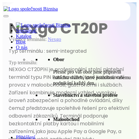
Nexgo CT20P
Srovnávač
Katalog
Výrobce terminálu:
Nexgo
Blog
O nás
Typ terminálu
:
semi-integrated
Obor
Typ terminálu:
NEXGO CT20P￼ je profesionální stolní platební
Přesně pro váš obor jsme připravili
terminál typu PIN Pad navržený pro každodenní
nabídku služeb, které pomohou vašemu
podnikání každý den.
provoz v maloobchodě, gastronomii i službách.
Zařízení kombinuje moderní vzhled, vysokou
Stavebnictví a stavební profese
úroveň zabezpečení a pohodlné ovládání, díky
čemuž představuje spolehlivé řešení pro efektivní
odbavení zákazníků. Terminál podporuje
Maloobchod
bezkontaktní platby kartou i mobilními
zařízeními, jako jsou Apple Pay a Google Pay, a
Přihlášení