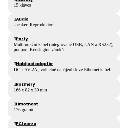
15 kláves
Audio
speaker: Reproduktor
Porty
Multifunkční kabel (integrované USB, LAN a RS232),
podpora Kensington zámků
Nabíjecí adaptér
DC：5V-2A , volitelně napájení skrze Ethernet kabel
Rozměry
166 x 82 x 30 mm
Hmotnost
176 gramů
PCI verze