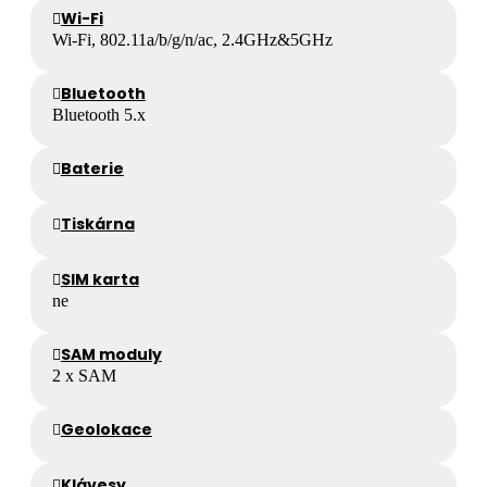
Wi-Fi
Wi-Fi, 802.11a/b/g/n/ac, 2.4GHz&5GHz
Bluetooth
Bluetooth 5.x
Baterie
Tiskárna
SIM karta
ne
SAM moduly
2 x SAM
Geolokace
Klávesy