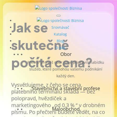
Jak se
Srovnávač
Katalog
skutečně
Blog
O nás
Obor
počítá cena?
Přesně pro váš obor jsme připravili nabídku
služeb, které pomohou vašemu podnikání
každý den.
Vysvětlujeme, z čeho se cena
Stavebnictví a stavební profese
platebního terminálu skládá — bez
polopravd, hvězdiček a
marketingového „od 0,3 % “ v drobném
Maloobchod
písmu. Po přečtení budete vědět, na co