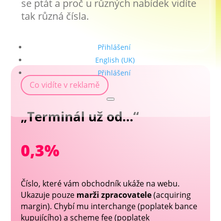
se ptát a proč u různých nabídek vidíte
tak různá čísla.
Přihlášení
English (UK)
Přihlášení
Co vidíte v reklamě
„Terminál už od…“
0,3%
Číslo, které vám obchodník ukáže na webu.
Ukazuje pouze
marži zpracovatele
(acquiring
margin). Chybí mu interchange (poplatek bance
kupujícího) a scheme fee (poplatek