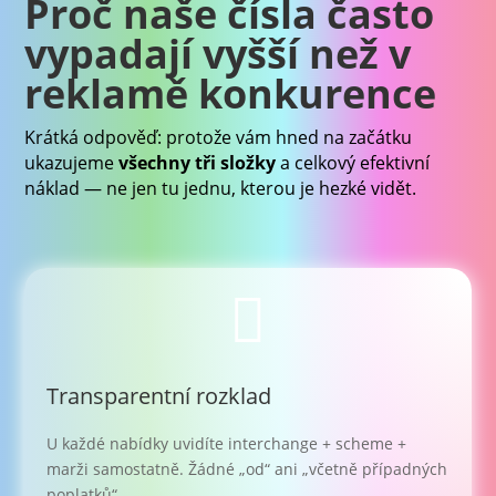
Proč naše čísla často
vypadají vyšší než v
reklamě konkurence
Krátká odpověď: protože vám hned na začátku
ukazujeme
všechny tři složky
a celkový efektivní
náklad — ne jen tu jednu, kterou je hezké vidět.

Transparentní rozklad
U každé nabídky uvidíte interchange + scheme +
marži samostatně. Žádné „od“ ani „včetně případných
poplatků“.