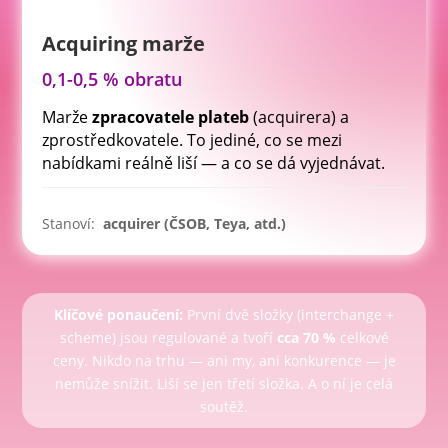
Acquiring marže
0,1-0,5 % obratu
Marže
zpracovatele plateb
(acquirera) a
zprostředkovatele. To jediné, co se mezi
nabídkami reálně liší — a co se dá vyjednávat.
Stanoví:
acquirer (ČSOB, Teya, atd.)
Klíčové ponaučení:
První dvě složky (interchange +
scheme) jsou regulované a tvoří
cca 70 %
celkové
ceny. Nikdo na trhu — ani my, ani konkurence — je
nemůže snížit. Liší se jen třetí složka. A o ní je celá
soutěž.