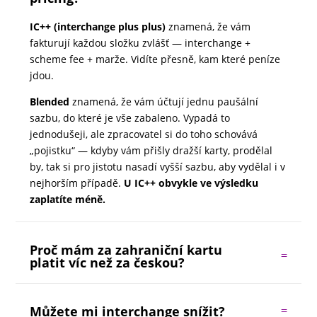
IC++ (interchange plus plus)
znamená, že vám
fakturují každou složku zvlášť — interchange +
scheme fee + marže. Vidíte přesně, kam které peníze
jdou.
Blended
znamená, že vám účtují jednu paušální
sazbu, do které je vše zabaleno. Vypadá to
jednodušeji, ale zpracovatel si do toho schovává
„pojistku“ — kdyby vám přišly dražší karty, prodělal
by, tak si pro jistotu nasadí vyšší sazbu, aby vydělal i v
nejhorším případě.
U IC++ obvykle ve výsledku
zaplatíte méně.
Proč mám za zahraniční kartu
platit víc než za českou?
Můžete mi interchange snížit?