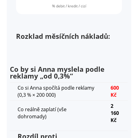
% debit / kredit / cizí
Rozklad měsíčních nákladů:
Co by si Anna myslela podle
reklamy „od 0,3%“
Co si Anna spočítá podle reklamy
600
(0,3 % × 200 000)
Kč
2
Co reálně zaplatí (vše
160
dohromady)
Kč
Rozdíl proti