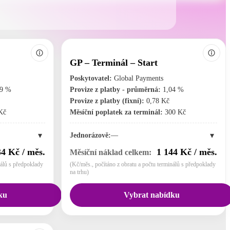
GP – Terminál – Start
Poskytovatel:
Global Payments
9 %
Provize z platby - průměrná:
1,04 %
Provize z platby (fixní):
0,78 Kč
Kč
Měsíční poplatek za terminál:
300 Kč
▾
▾
Jednorázově:
—
4 Kč / měs.
1 144 Kč / měs.
Měsíční náklad celkem:
nálů s předpoklady
(Kč/měs., počítáno z obratu a počtu terminálů s předpoklady
na trhu)
ku
Vybrat nabídku