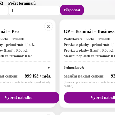
č)
Počet terminálů
Přepočítat
nál – Pro
GP – Terminál – Business
Global Payments
Poskytovatel:
Global Payments
tby - průměrná:
1,14 %
Provize z platby - průměrná:
1,1
y (fixní):
0,68 Kč
Provize z platby (fixní):
0,68 Kč
ek za terminál:
0 Kč
Měsíční poplatek za terminál:
0 
▾
—
Jednorázově:
—
899 Kč / měs.
93
ad celkem:
Měsíční náklad celkem:
 z obratu a počtu terminálů s předpoklady
(Kč/měs., počítáno z obratu a počtu termi
na trhu)
Vybrat nabídku
Vybrat nabíd