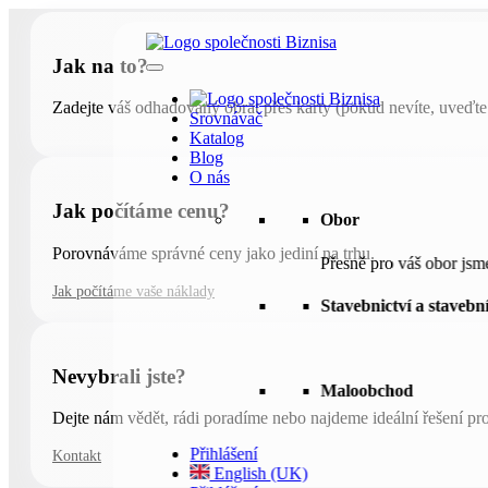
Jak na to?
Zadejte váš odhadovaný obrat přes karty (pokud nevíte, uveďte 
Srovnávač
Katalog
Blog
O nás
Jak počítáme cenu?
Obor
Porovnáváme správné ceny jako jediní na trhu.
Přesně pro váš obor jsm
Jak počítáme vaše náklady
Stavebnictví a stavebn
Nevybrali jste?
Maloobchod
Dejte nám vědět, rádi poradíme nebo najdeme ideální řešení pro
Přihlášení
Kontakt
English (UK)