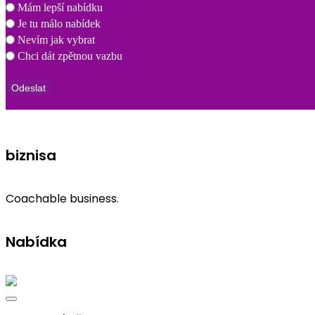
Mám lepší nabídku
Je tu málo nabídek
Nevím jak vybrat
Chci dát zpětnou vazbu
Odeslat
biznisa
Coachable business.
Nabídka