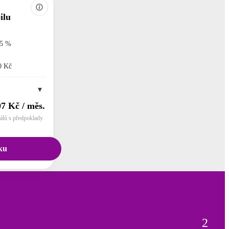
ilu
5 %
0 Kč
▾
07 Kč / měs.
nálů s předpoklady
ku
2