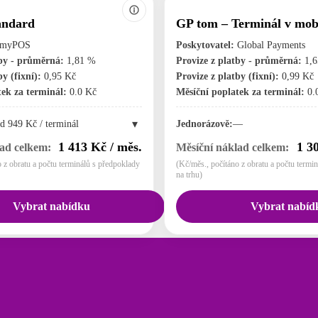
ndard
GP tom – Terminál v mob
myPOS
Poskytovatel:
Global Payments
tby - průměrná:
1,81 %
Provize z platby - průměrná:
1,6
y (fixní):
0,95 Kč
Provize z platby (fixní):
0,99 Kč
ek za terminál:
0.0 Kč
Měsíční poplatek za terminál:
0.
▾
d 949 Kč / terminál
Jednorázově:
—
1 413 Kč / měs.
1 3
ad celkem:
Měsíční náklad celkem:
 z obratu a počtu terminálů s předpoklady
(Kč/měs., počítáno z obratu a počtu termi
na trhu)
Vybrat nabídku
Vybrat nabíd