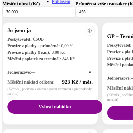
Přihlášení
Měsíční obrat (Kč)
Průměrná výše transakce (K
Jo jsem ja
GP – Termi
Poskytovatel:
ČSOB
Poskytovatel:
Provize z platby - průměrná:
0,00 %
Provize z pla
Provize z platby (fixní):
0,00 Kč
Provize z platb
Měsíční poplatek za terminál:
848 Kč
Měsíční poplat
▾
Jednorázově:
—
Jednorázově:
923 Kč / měs.
Měsíční náklad celkem:
Měsíční nákl
(Kč/měs., počítáno z obratu a počtu terminálů s předpoklady
na trhu)
(Kč/měs., počítáno
na trhu)
Vybrat nabídku