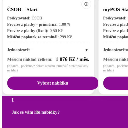
ČSOB – Start
myPOS Sta
Poskytovatel:
ČSOB
Poskytovatel:
Provize z platby - průměrná:
1,00 %
Provize z pla
Provize z platby (fixní):
0,50 Kč
Provize z platb
Měsíční poplatek za terminál:
299 Kč
Měsíční poplat
▾
Jednorázově:
—
Jednorázově:
o
1 076 Kč / měs.
Měsíční náklad celkem:
Měsíční nákl
(Kč/měs., počítáno z obratu a počtu terminálů s předpoklady
(Kč/měs., počítáno
na trhu)
na trhu)
Vybrat nabídku
t
Jak se vám líbí nabídky?