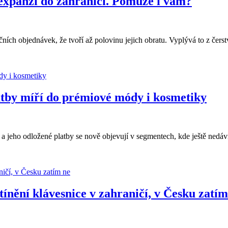
expanzi do zahraničí. Pomůže i vám?
čních objednávek, že tvoří až polovinu jejich obratu. Vyplývá to z čers
latby míří do prémiové módy i kosmetiky
ů a jeho odložené platby se nově objevují v segmentech, kde ještě ned
tínění klávesnice v zahraničí, v Česku zatím