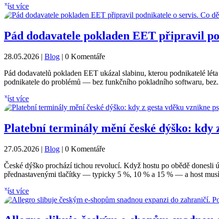
číst více
Pád dodavatele pokladen EET připravil podn
28.05.2026
|
Blog
| 0 Komentáře
Pád dodavatelů pokladen EET ukázal slabinu, kterou podnikatelé léta
podnikatele do problémů — bez funkčního pokladního softwaru, bez.
číst více
Platební terminály mění české dýško: kdy 
27.05.2026
|
Blog
| 0 Komentáře
České dýško prochází tichou revolucí. Když hostu po obědě donesli úče
přednastavenými tlačítky — typicky 5 %, 10 % a 15 % — a host musí 
číst více