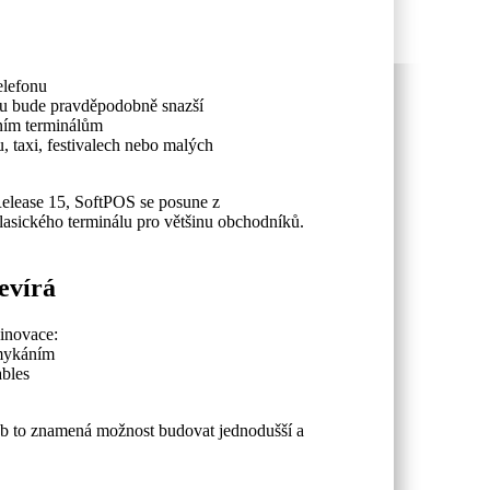
:
elefonu
bilu bude pravděpodobně snazší
čním terminálům
, taxi, festivalech nebo malých
elease 15, SoftPOS se posune z
sického terminálu pro většinu obchodníků.
tevírá
 inovace:
emykáním
ables
žeb to znamená možnost budovat jednodušší a