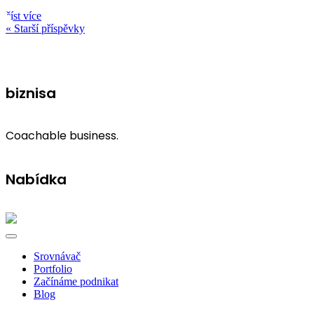
číst více
« Starší příspěvky
Další články
biznisa
Coachable business.
Nabídka
Srovnávač
Portfolio
Začínáme podnikat
Blog