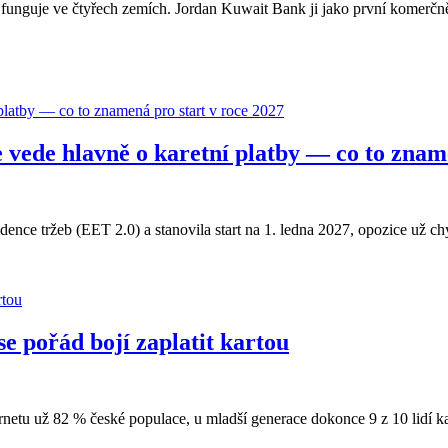
et funguje ve čtyřech zemích. Jordan Kuwait Bank ji jako první komerčn
 vede hlavně o karetní platby — co to znam
ence tržeb (EET 2.0) a stanovila start na 1. ledna 2027, opozice už chy
se pořád bojí zaplatit kartou
etu už 82 % české populace, u mladší generace dokonce 9 z 10 lidí ka