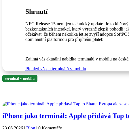
Shrnutí
NFC Release 15 není jen technický update. Je to klíčový
bezkontaktních interakcí, který výrazně zlepší pohodlí 
očekávat, že během několika let se zvýší adopce SoftPOS 
dominantní platformou pro přijímání plateb.
Zajímá vás aktuální nabídka terminálů v mobilu na české
Přehled všech terminálů v mobilu
terminál v mobilu
Další články
iPhone jako terminál: Apple přidává Tap t
23.06.2026
|
Blog
| 0 Komentáře