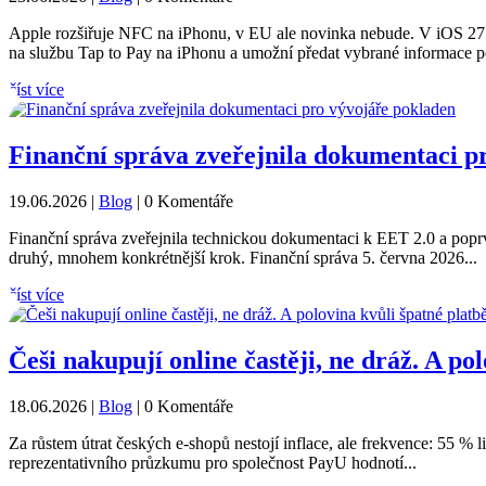
Apple rozšiřuje NFC na iPhonu, v EU ale novinka nebude. V iOS 27 
na službu Tap to Pay na iPhonu a umožní předat vybrané informace 
číst více
Finanční správa zveřejnila dokumentaci p
19.06.2026
|
Blog
| 0 Komentáře
Finanční správa zveřejnila technickou dokumentaci k EET 2.0 a pop
druhý, mnohem konkrétnější krok. Finanční správa 5. června 2026...
číst více
Češi nakupují online častěji, ne dráž. A po
18.06.2026
|
Blog
| 0 Komentáře
Za růstem útrat českých e-shopů nestojí inflace, ale frekvence: 55 % 
reprezentativního průzkumu pro společnost PayU hodnotí...