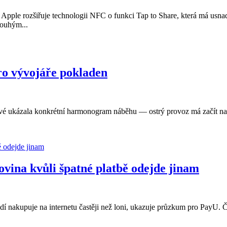
Apple rozšiřuje technologii NFC o funkci Tap to Share, která má us
pouhým...
ro vývojáře pokladen
rvé ukázala konkrétní harmonogram náběhu — ostrý provoz má začít na
lovina kvůli špatné platbě odejde jinam
lidí nakupuje na internetu častěji než loni, ukazuje průzkum pro PayU. 