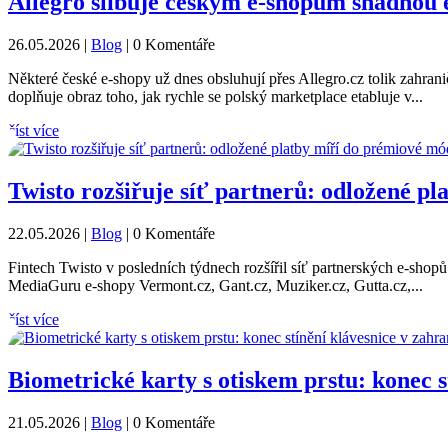
Allegro slibuje českým e-shopům snadnou 
26.05.2026
|
Blog
| 0 Komentáře
Některé české e-shopy už dnes obsluhují přes Allegro.cz tolik zahrani
doplňuje obraz toho, jak rychle se polský marketplace etabluje v...
číst více
Twisto rozšiřuje síť partnerů: odložené p
22.05.2026
|
Blog
| 0 Komentáře
Fintech Twisto v posledních týdnech rozšířil síť partnerských e-shop
MediaGuru e-shopy Vermont.cz, Gant.cz, Muziker.cz, Gutta.cz,...
číst více
Biometrické karty s otiskem prstu: konec s
21.05.2026
|
Blog
| 0 Komentáře