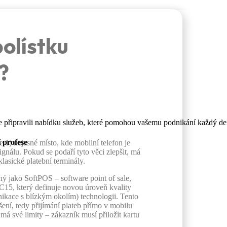
bolístku
?
e připravili nabídku služeb, které pomohou vašemu podnikání každý de
í profese
e 1) nejasné místo, kde mobilní telefon je
ignálu. Pokud se podaří tyto věci zlepšit, má
lasické platební terminály.
ý jako SoftPOS – software point of sale,
C15, který definuje novou úroveň kvality
ikace s blízkým okolím) technologii. Tento
ní, tedy přijímání plateb přímo v mobilu
má své limity – zákazník musí přiložit kartu