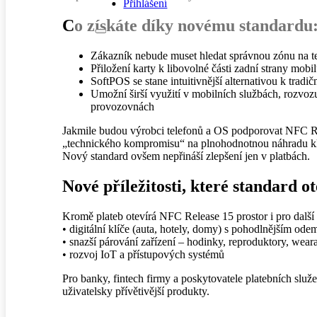
Přihlášení
Co získáte díky novému standardu
Zákazník nebude muset hledat správnou zónu na t
Přiložení karty k libovolné části zadní strany mo
SoftPOS se stane intuitivnější alternativou k tradi
Umožní širší využití v mobilních službách, rozvozu
provozovnách
Jakmile budou výrobci telefonů a OS podporovat NFC R
„technického kompromisu“ na plnohodnotnou náhradu kla
Nový standard ovšem nepřináší zlepšení jen v platbách.
Nové příležitosti, které standard o
Kromě plateb otevírá NFC Release 15 prostor i pro další
• digitální klíče (auta, hotely, domy) s pohodlnějším od
• snazší párování zařízení – hodinky, reproduktory, wear
• rozvoj IoT a přístupových systémů
Pro banky, fintech firmy a poskytovatele platebních slu
uživatelsky přívětivější produkty.