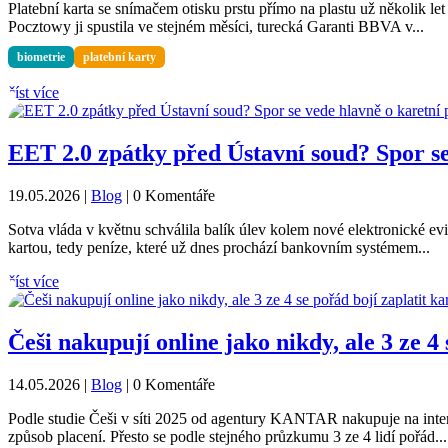
Platební karta se snímačem otisku prstu přímo na plastu už několik l
Pocztowy ji spustila ve stejném měsíci, turecká Garanti BBVA v...
biometrie
platební karty
číst více
EET 2.0 zpátky před Ústavní soud? Spor se
19.05.2026
|
Blog
| 0 Komentáře
Sotva vláda v květnu schválila balík úlev kolem nové elektronické evid
kartou, tedy peníze, které už dnes prochází bankovním systémem...
číst více
Češi nakupují online jako nikdy, ale 3 ze 4 
14.05.2026
|
Blog
| 0 Komentáře
Podle studie Češi v síti 2025 od agentury KANTAR nakupuje na intern
způsob placení. Přesto se podle stejného průzkumu 3 ze 4 lidí pořád...