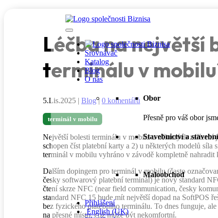
Léčba na největší 
Srovnávač
terminálu v mobilu
Katalog
Blog
O nás
Obor
5.Lis.2025
|
Blog
|
0 komentářů
Přesně pro váš obor jsm
terminál v mobilu
Stavebnictví a stavebn
Největší bolesti terminálu v mobilu u některých zařízení j
schopen číst platební karty a 2) u některých modelů síla s
terminál v mobilu vyhráno v závodě kompletně nahradit k
Dalším dopingem pro terminál v mobilu (často označovan
Maloobchod
česky softwarový platební terminál) je nový standard NF
čtení skrze NFC (near field communication, česky komun
standard NFC 15 bude mít největší dopad na SoftPOS řeše
Přihlášení
bez fyzického platebního terminálu. To dnes funguje, ale 
English (UK)
na přesné místo, což může být nekomfortní.