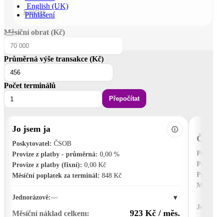
English (UK)
Kontakt
Přihlášení
Měsíční obrat (Kč)
Průměrná výše transakce (Kč)
Počet terminálů
Přepočítat
Jo jsem ja
ČSOB
Poskytovatel:
ČSOB
Poskyt
Provize z platby - průměrná:
0,00 %
Proviz
Provize z platby (fixní):
0,00 Kč
Provize
Měsíční poplatek za terminál:
848 Kč
Měsíčn
▾
Jednorázově:
—
Jednor
923 Kč / měs.
Měsíční náklad celkem: