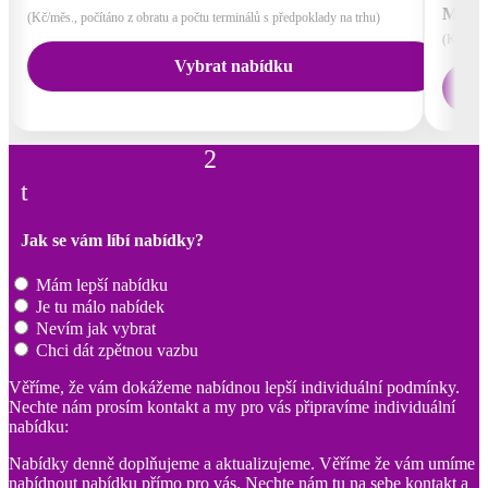
Měsíč
(Kč/měs., počítáno z obratu a počtu terminálů s předpoklady na trhu)
(Kč/měs.
Vybrat nabídku
2
t
Jak se vám líbí nabídky?
Mám lepší nabídku
Je tu málo nabídek
Nevím jak vybrat
Chci dát zpětnou vazbu
Věříme, že vám dokážeme nabídnou lepší individuální podmínky.
Nechte nám prosím kontakt a my pro vás připravíme individuální
nabídku:
Nabídky denně doplňujeme a aktualizujeme. Věříme že vám umíme
nabídnout nabídku přímo pro vás. Nechte nám tu na sebe kontakt a