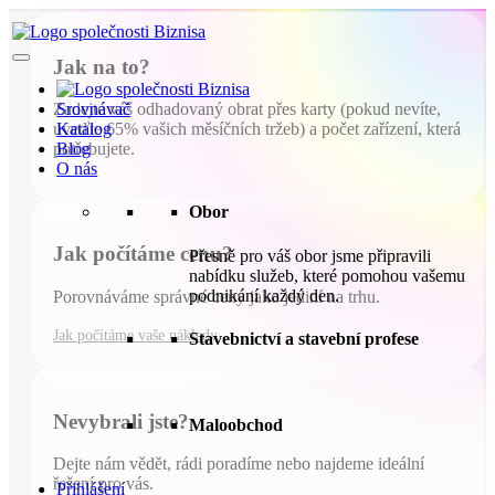
Jak na to?
Srovnávač
Zadejte váš odhadovaný obrat přes karty (pokud nevíte,
Katalog
uveďte 65% vašich měsíčních tržeb) a počet zařízení, která
Blog
potřebujete.
O nás
Obor
Jak počítáme cenu?
Přesně pro váš obor jsme připravili
nabídku služeb, které pomohou vašemu
podnikání každý den.
Porovnáváme správné ceny jako jediní na trhu.
Jak počítáme vaše náklady
Stavebnictví a stavební profese
Nevybrali jste?
Maloobchod
Dejte nám vědět, rádi poradíme nebo najdeme ideální
řešení pro vás.
Přihlášení