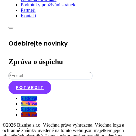
Podmínky používání stránek
Partneři
Kontakt
Odebírejte novinky
Zpráva o úspìchu
POTVRDIT
Sledovat
Sledovat
Sledovat
Sledovat
©2026 Biznisa s.r.o. Všechna práva vyhrazena. Všechna loga a
ochranné známky uvedené na tomto webu jsou majetkem jejich
příslušných vlastníků. Loga a názvy poskytovatelů uvedené na