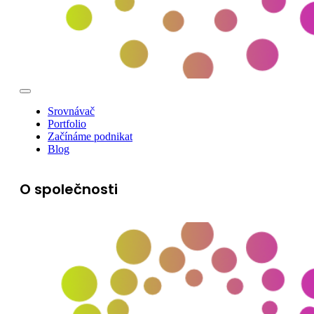
Srovnávač
Portfolio
Začínáme podnikat
Blog
O společnosti