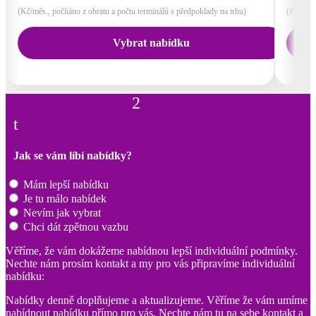
(Kč/měs., počítáno z obratu a počtu terminálů s předpoklady na trhu)
(Kč/měs.
Vybrat nabídku
2
t
Jak se vám líbí nabídky?
Mám lepší nabídku
Je tu málo nabídek
Nevím jak vybrat
Chci dát zpětnou vazbu
Věříme, že vám dokážeme nabídnou lepší individuální podmínky.
Nechte nám prosím kontakt a my pro vás připravíme individuální
nabídku:
Nabídky denně doplňujeme a aktualizujeme. Věříme že vám umíme
nabídnout nabídku přímo pro vás. Nechte nám tu na sebe kontakt a