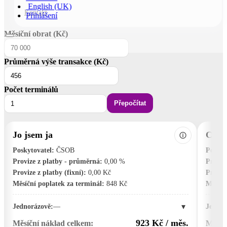
English (UK)
Kontakt
Přihlášení
Měsíční obrat (Kč)
Průměrná výše transakce (Kč)
Počet terminálů
Přepočítat
Jo jsem ja
Comg
Poskytovatel:
ČSOB
Poskyt
Provize z platby - průměrná:
0,00 %
Proviz
Provize z platby (fixní):
0,00 Kč
Provize
Měsíční poplatek za terminál:
848 Kč
Měsíčn
▾
Jednorázově:
—
Jednor
923 Kč / měs.
Měsíční náklad celkem:
Měsíč