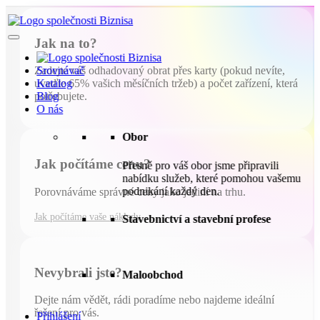
Jak na to?
Srovnávač
Zadejte váš odhadovaný obrat přes karty (pokud nevíte,
Katalog
uveďte 65% vašich měsíčních tržeb) a počet zařízení, která
Blog
potřebujete.
O nás
Obor
Jak počítáme cenu?
Přesně pro váš obor jsme připravili
nabídku služeb, které pomohou vašemu
podnikání každý den.
Porovnáváme správné ceny jako jediní na trhu.
Jak počítáme vaše náklady
Stavebnictví a stavební profese
Nevybrali jste?
Maloobchod
Dejte nám vědět, rádi poradíme nebo najdeme ideální
řešení pro vás.
Přihlášení