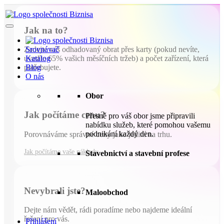
Jak na to?
Srovnávač
Zadejte váš odhadovaný obrat přes karty (pokud nevíte,
Katalog
uveďte 65% vašich měsíčních tržeb) a počet zařízení, která
Blog
potřebujete.
O nás
Obor
Jak počítáme cenu?
Přesně pro váš obor jsme připravili
nabídku služeb, které pomohou vašemu
podnikání každý den.
Porovnáváme správné ceny jako jediní na trhu.
Jak počítáme vaše náklady
Stavebnictví a stavební profese
Nevybrali jste?
Maloobchod
Dejte nám vědět, rádi poradíme nebo najdeme ideální
řešení pro vás.
Přihlášení