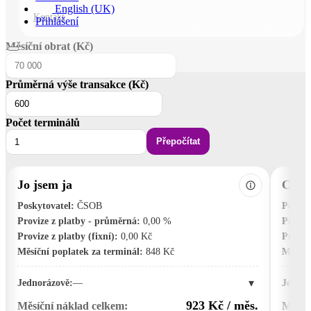
English (UK)
Kontakt
Přihlášení
Měsíční obrat (Kč)
Průměrná výše transakce (Kč)
Počet terminálů
Přepočítat
Jo jsem ja
Comg
Poskytovatel:
ČSOB
Poskyt
Provize z platby - průměrná:
0,00 %
Proviz
Provize z platby (fixní):
0,00 Kč
Provize
Měsíční poplatek za terminál:
848 Kč
Měsíčn
▾
Jednorázově:
—
Jednor
923 Kč / měs.
Měsíční náklad celkem:
Měsíč