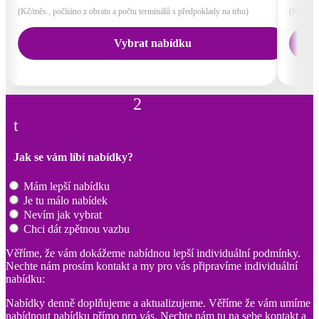
(Kč/měs., počítáno z obratu a počtu terminálů s předpoklady na trhu)
(Kč/měs.
Vybrat nabídku
2
t
Jak se vám líbí nabídky?
Mám lepší nabídku
Je tu málo nabídek
Nevím jak vybrat
Chci dát zpětnou vazbu
Věříme, že vám dokážeme nabídnou lepší individuální podmínky.
Nechte nám prosím kontakt a my pro vás připravíme individuální
nabídku:
Nabídky denně doplňujeme a aktualizujeme. Věříme že vám umíme
nabídnout nabídku přímo pro vás. Nechte nám tu na sebe kontakt a