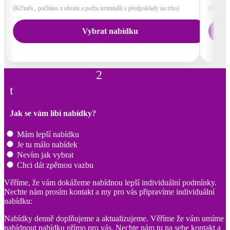
(Kč/měs., počítáno z obratu a počtu terminálů s předpoklady na trhu)
(Kč/měs.
Vybrat nabídku
2
t
Jak se vám líbí nabídky?
Mám lepší nabídku
Je tu málo nabídek
Nevím jak vybrat
Chci dát zpětnou vazbu
Věříme, že vám dokážeme nabídnou lepší individuální podmínky.
Nechte nám prosím kontakt a my pro vás připravíme individuální
nabídku:
Nabídky denně doplňujeme a aktualizujeme. Věříme že vám umíme
nabídnout nabídku přímo pro vás. Nechte nám tu na sebe kontakt a