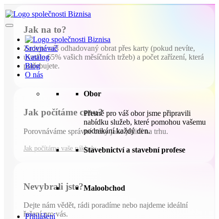
Jak na to?
Srovnávač
Zadejte váš odhadovaný obrat přes karty (pokud nevíte,
Katalog
uveďte 65% vašich měsíčních tržeb) a počet zařízení, která
Blog
potřebujete.
O nás
Obor
Jak počítáme cenu?
Přesně pro váš obor jsme připravili
nabídku služeb, které pomohou vašemu
podnikání každý den.
Porovnáváme správné ceny jako jediní na trhu.
Jak počítáme vaše náklady
Stavebnictví a stavební profese
Nevybrali jste?
Maloobchod
Dejte nám vědět, rádi poradíme nebo najdeme ideální
řešení pro vás.
Přihlášení