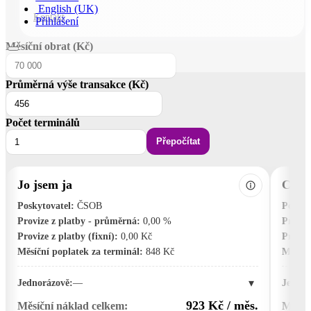
English (UK)
Kontakt
Přihlášení
Měsíční obrat (Kč)
Průměrná výše transakce (Kč)
Počet terminálů
Přepočítat
Jo jsem ja
Comg
Poskytovatel:
ČSOB
Poskyt
Provize z platby - průměrná:
0,00 %
Proviz
Provize z platby (fixní):
0,00 Kč
Provize
Měsíční poplatek za terminál:
848 Kč
Měsíčn
▾
Jednorázově:
—
Jednor
923 Kč / měs.
Měsíční náklad celkem:
Měsíč